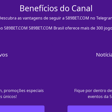
Benefícios do Canal
Descubra as vantagens de seguir a 589BET.COM no Telegra
ino 589BET.COM 589BET.COM Brasil oferece mais de 300 jogo
vos
Notíci
m, promoções especiais
Fique por dentro d
s únicos!
eventos da 