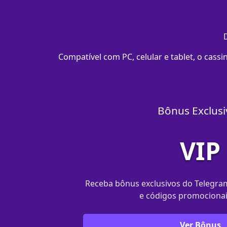
Compatível com PC, celular e tablet, o cass
Bônus Exclusi
VIP
Receba bônus exclusivos do Telegra
e códigos promocionai
Ver Bônus