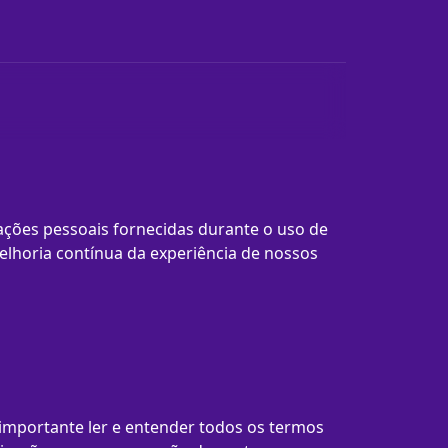
ações pessoais fornecidas durante o uso de
elhoria contínua da experiência de nossos
importante ler e entender todos os termos