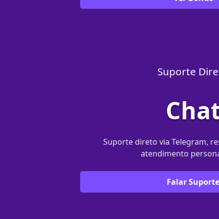
Suporte Dire
Cha
Suporte direto via Telegram, r
atendimento persona
Falar Suport