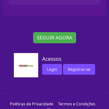
SEGUIR AGORA
Acessos
Login
Registrar-se
Políticas de Privacidade
Termos e Condições