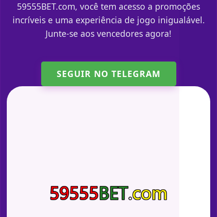
59555BET.com, você tem acesso a promoções
incríveis e uma experiência de jogo inigualável.
Junte-se aos vencedores agora!
SEGUIR NO TELEGRAM