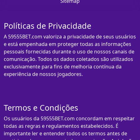
Sitemap
Políticas de Privacidade
A 59555BET.com valoriza a privacidade de seus usuários
e está empenhada em proteger todas as informações
pessoais fornecidas durante o uso de nossos canais de
comunicação. Todos os dados coletados são utilizados
exclusivamente para fins de melhoria contínua da
experiência de nossos jogadores.
Termos e Condições
Os usuários da 59555BET.com concordam em respeitar
todas as regras e regulamentos estabelecidos. É
importante ler e entender todos os termos antes de