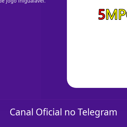
e jogo inigualável.
Canal Oficial no Telegram