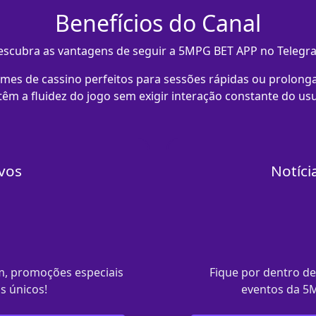
Benefícios do Canal
escubra as vantagens de seguir a 5MPG BET APP no Telegr
es de cassino perfeitos para sessões rápidas ou prolong
êm a fluidez do jogo sem exigir interação constante do usu
vos
Notíci
m, promoções especiais
Fique por dentro d
s únicos!
eventos da 5