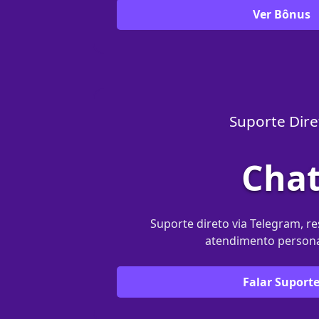
Ver Bônus
Suporte Dire
Cha
Suporte direto via Telegram, r
atendimento persona
Falar Suport