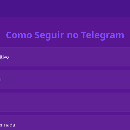
Como Seguir no Telegram
tivo
l"
er nada