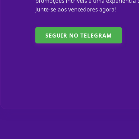
promoções incríveis e uma experiência d
Junte-se aos vencedores agora!
SEGUIR NO TELEGRAM