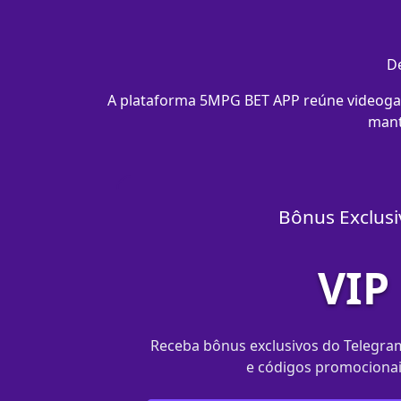
D
A plataforma 5MPG BET APP reúne videogam
mant
Bônus Exclusi
VIP
Receba bônus exclusivos do Telegra
e códigos promocionai