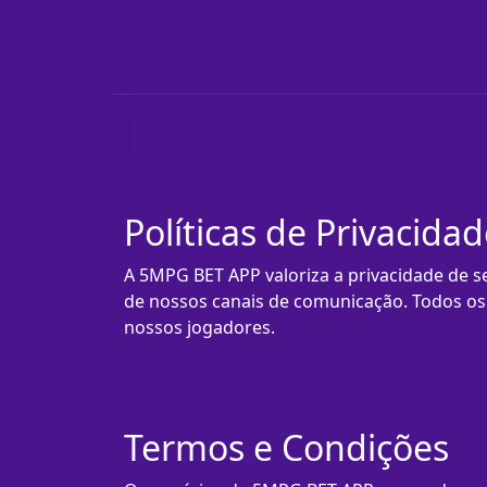
Políticas de Privacida
A 5MPG BET APP valoriza a privacidade de 
de nossos canais de comunicação. Todos os 
nossos jogadores.
Termos e Condições