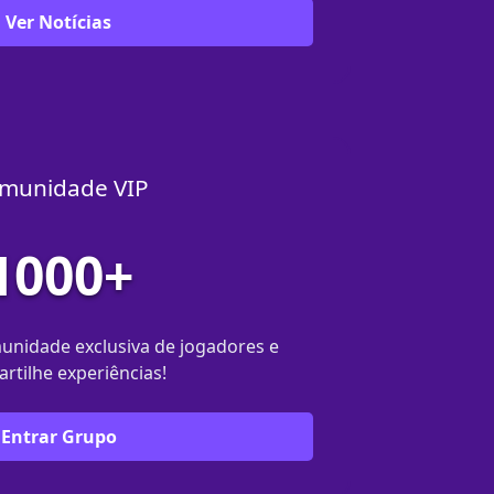
Ver Notícias
munidade VIP
1000+
unidade exclusiva de jogadores e
rtilhe experiências!
Entrar Grupo