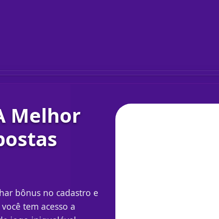
A Melhor
postas
har bônus no cadastro e
 você tem acesso a