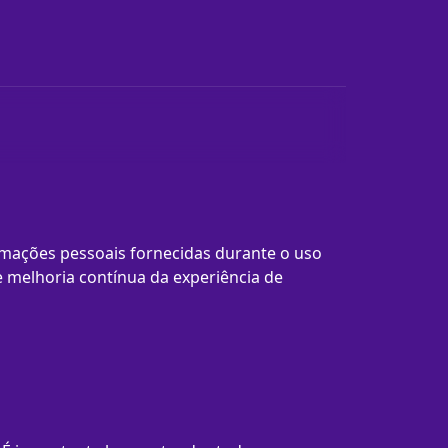
rmações pessoais fornecidas durante o uso
e melhoria contínua da experiência de