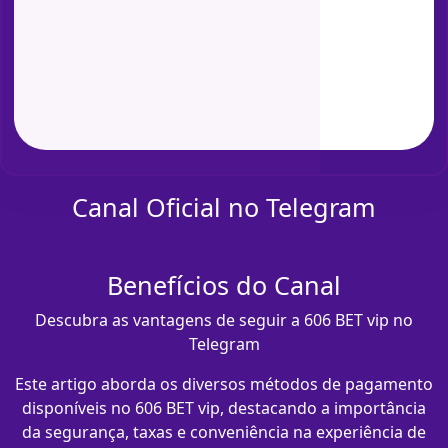
Canal Oficial no Telegram
Benefícios do Canal
Descubra as vantagens de seguir a 606 BET vip no
Telegram
Este artigo aborda os diversos métodos de pagamento
disponíveis no 606 BET vip, destacando a importância
da segurança, taxas e conveniência na experiência de