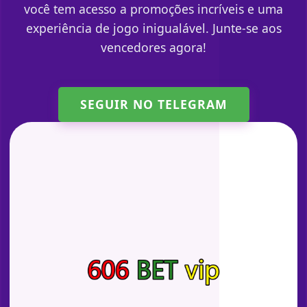
você tem acesso a promoções incríveis e uma
experiência de jogo inigualável. Junte-se aos
vencedores agora!
SEGUIR NO TELEGRAM