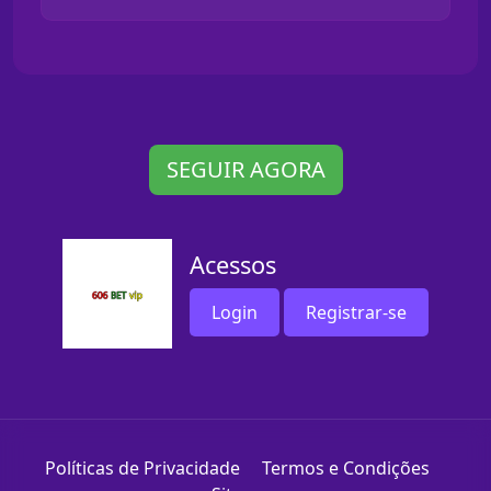
SEGUIR AGORA
Acessos
Login
Registrar-se
Políticas de Privacidade
Termos e Condições