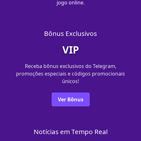
jogo online.
Bônus Exclusivos
VIP
Receba bônus exclusivos do Telegram,
promoções especiais e códigos promocionais
únicos!
Ver Bônus
Notícias em Tempo Real