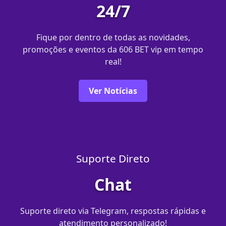
24/7
Fique por dentro de todas as novidades,
promoções e eventos da 606 BET vip em tempo
real!
Ver Notícias
Suporte Direto
Chat
Suporte direto via Telegram, respostas rápidas e
atendimento personalizado!