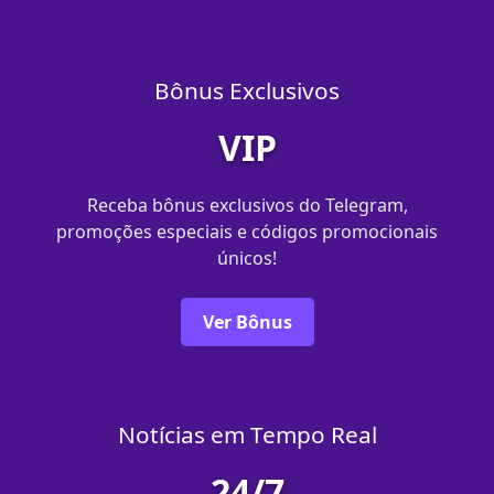
Bônus Exclusivos
VIP
Receba bônus exclusivos do Telegram,
promoções especiais e códigos promocionais
únicos!
Ver Bônus
Notícias em Tempo Real
24/7