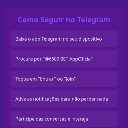
Como Seguir no Telegram
Baixe o app Telegram no seu dispositivo
Procure por "@6600 BET AppOficial"
Toque em "Entrar" ou "Join"
Ative as notificações para não perder nada
Participe das conversas e interaja