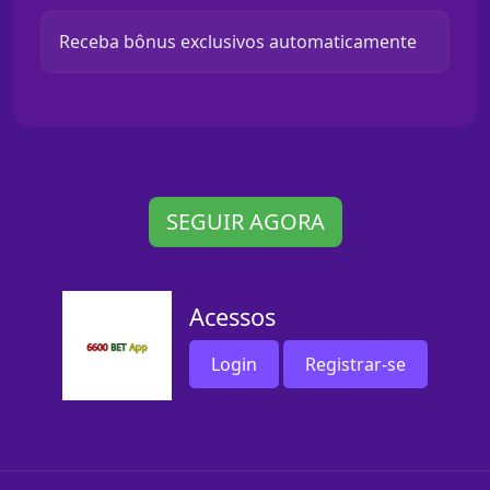
Receba bônus exclusivos automaticamente
SEGUIR AGORA
Acessos
Login
Registrar-se