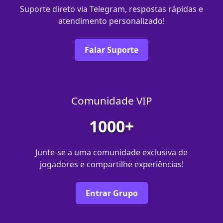
Suporte direto via Telegram, respostas rápidas e
atendimento personalizado!
Falar Suporte
Comunidade VIP
1000+
Junte-se a uma comunidade exclusiva de
jogadores e compartilhe experiências!
Entrar Grupo