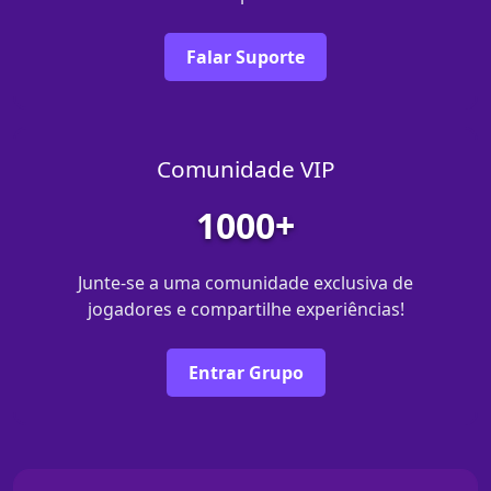
Falar Suporte
Comunidade VIP
1000+
Junte-se a uma comunidade exclusiva de
jogadores e compartilhe experiências!
Entrar Grupo