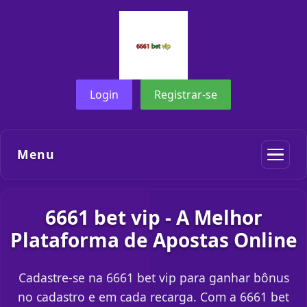
Login
Registrar-se
Menu
6661 bet vip - A Melhor
Plataforma de Apostas Online
Cadastre-se na 6661 bet vip para ganhar bônus
no cadastro e em cada recarga. Com a 6661 bet