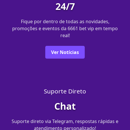
24/7
Fique por dentro de todas as novidades,
promoções e eventos da 6661 bet vip em tempo
real!
Ver Notícias
Suporte Direto
Chat
Suporte direto via Telegram, respostas rápidas e
atendimento personalizado!