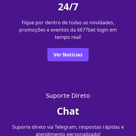
24/7
Fique por dentro de todas as novidades,
promoções e eventos da 6677bet login em
tempo real!
Ver Notícias
Suporte Direto
Chat
Suporte direto via Telegram, respostas rápidas e
atendimento personalizado!