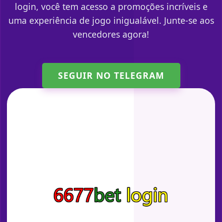
login, você tem acesso a promoções incríveis e
uma experiência de jogo inigualável. Junte-se aos
vencedores agora!
SEGUIR NO TELEGRAM