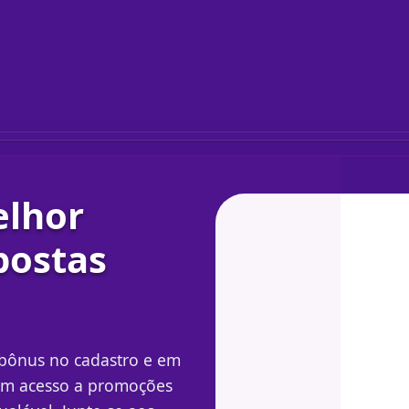
elhor
postas
bônus no cadastro e em
em acesso a promoções