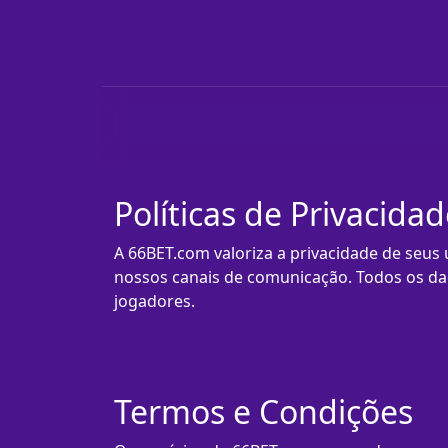
Políticas de Privacida
A 66BET.com valoriza a privacidade de seus
nossos canais de comunicação. Todos os dad
jogadores.
Termos e Condições