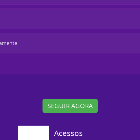
camente
SEGUIR AGORA
Acessos