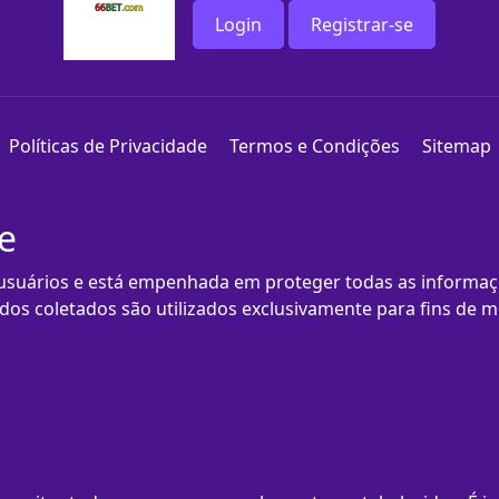
Login
Registrar-se
Políticas de Privacidade
Termos e Condições
Sitemap
de
 usuários e está empenhada em proteger todas as informaç
os coletados são utilizados exclusivamente para fins de m