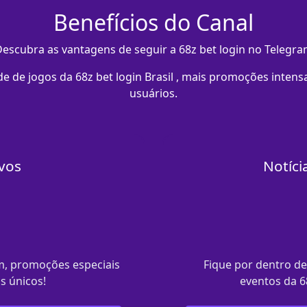
Benefícios do Canal
escubra as vantagens de seguir a 68z bet login no Telegr
 de jogos da 68z bet login Brasil , mais promoções intensa
usuários.
vos
Notíci
m, promoções especiais
Fique por dentro d
s únicos!
eventos da 6