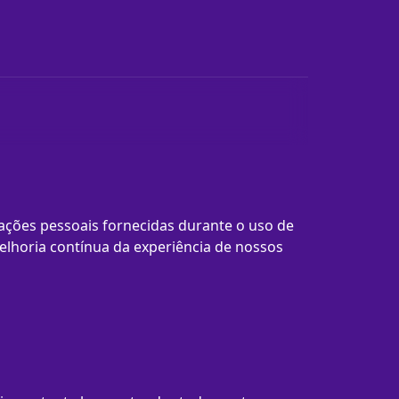
mações pessoais fornecidas durante o uso de
elhoria contínua da experiência de nossos