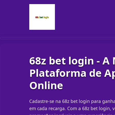
68z bet login - A
Plataforma de A
Online
Cadastre-se na 68z bet login para ganh
em cada recarga. Com a 68z bet login, 