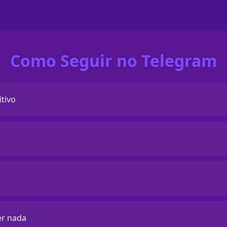
Como Seguir no Telegram
tivo
er nada