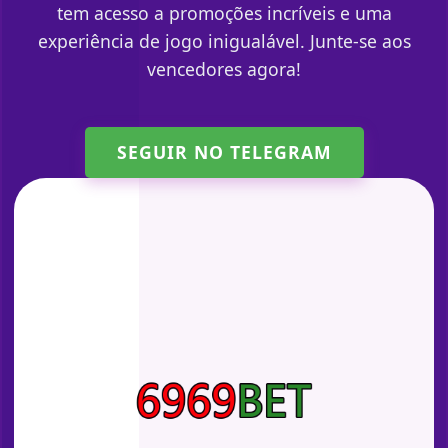
tem acesso a promoções incríveis e uma
experiência de jogo inigualável. Junte-se aos
vencedores agora!
SEGUIR NO TELEGRAM