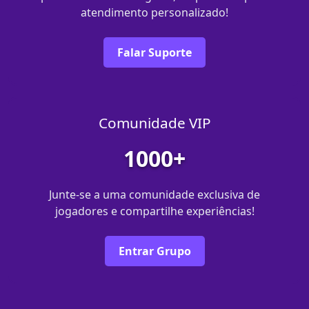
atendimento personalizado!
Falar Suporte
Comunidade VIP
1000+
Junte-se a uma comunidade exclusiva de
jogadores e compartilhe experiências!
Entrar Grupo