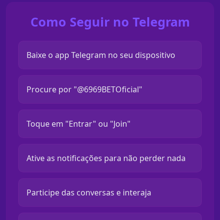
Como Seguir no Telegram
Baixe o app Telegram no seu dispositivo
Procure por "@6969BETOficial"
Toque em "Entrar" ou "Join"
Ative as notificações para não perder nada
Participe das conversas e interaja