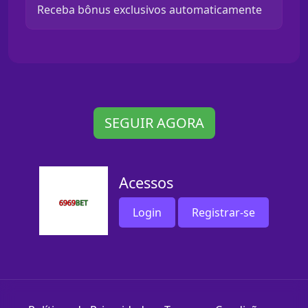
Receba bônus exclusivos automaticamente
SEGUIR AGORA
Acessos
Login
Registrar-se