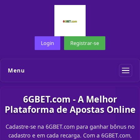
Login
Registrar-se
Menu
6GBET.com - A Melhor
Plataforma de Apostas Online
Cadastre-se na 6GBET.com para ganhar bônus no
cadastro e em cada recarga. Com a 6GBET.com,