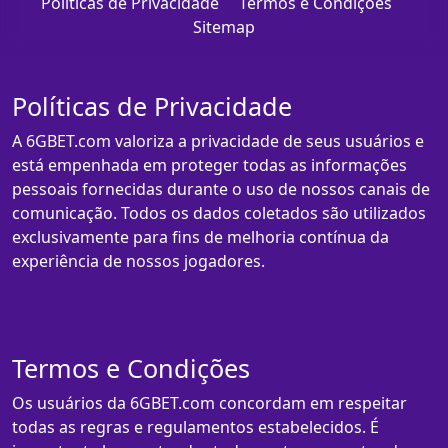
Políticas de Privacidade
Termos e Condições
Sitemap
Políticas de Privacidade
A 6GBET.com valoriza a privacidade de seus usuários e
está empenhada em proteger todas as informações
pessoais fornecidas durante o uso de nossos canais de
comunicação. Todos os dados coletados são utilizados
exclusivamente para fins de melhoria contínua da
experiência de nossos jogadores.
Termos e Condições
Os usuários da 6GBET.com concordam em respeitar
todas as regras e regulamentos estabelecidos. É