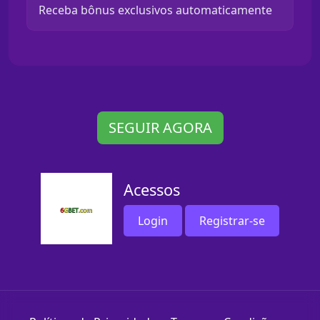
Receba bônus exclusivos automaticamente
SEGUIR AGORA
Acessos
Login
Registrar-se