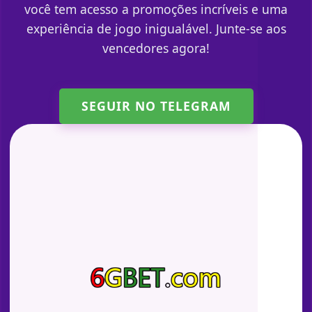
você tem acesso a promoções incríveis e uma
experiência de jogo inigualável. Junte-se aos
vencedores agora!
SEGUIR NO TELEGRAM