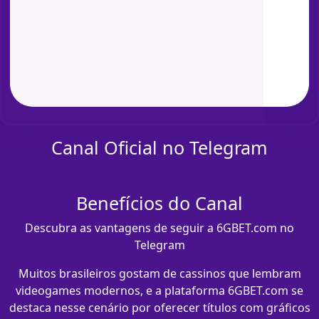
Canal Oficial no Telegram
Benefícios do Canal
Descubra as vantagens de seguir a 6GBET.com no
Telegram
Muitos brasileiros gostam de cassinos que lembram
videogames modernos, e a plataforma 6GBET.com se
destaca nesse cenário por oferecer títulos com gráficos