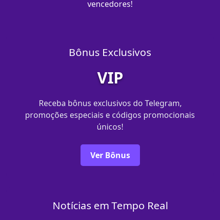
vencedores!
Bônus Exclusivos
VIP
Receba bônus exclusivos do Telegram,
promoções especiais e códigos promocionais
únicos!
Ver Bônus
Notícias em Tempo Real