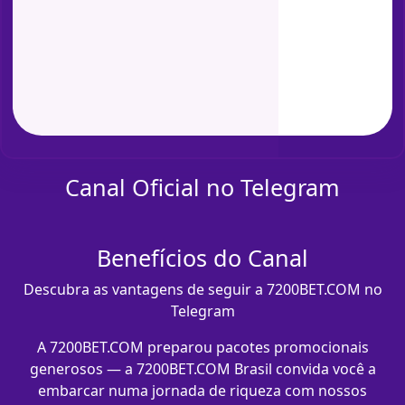
Canal Oficial no Telegram
Benefícios do Canal
Descubra as vantagens de seguir a 7200BET.COM no
Telegram
A 7200BET.COM preparou pacotes promocionais
generosos — a 7200BET.COM Brasil convida você a
embarcar numa jornada de riqueza com nossos