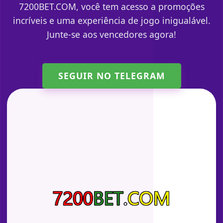
7200BET.COM, você tem acesso a promoções
incríveis e uma experiência de jogo inigualável.
Junte-se aos vencedores agora!
SEGUIR NO TELEGRAM