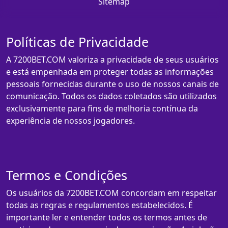
Sitemap
Políticas de Privacidade
A 7200BET.COM valoriza a privacidade de seus usuários
e está empenhada em proteger todas as informações
pessoais fornecidas durante o uso de nossos canais de
comunicação. Todos os dados coletados são utilizados
exclusivamente para fins de melhoria contínua da
experiência de nossos jogadores.
Termos e Condições
Os usuários da 7200BET.COM concordam em respeitar
todas as regras e regulamentos estabelecidos. É
importante ler e entender todos os termos antes de