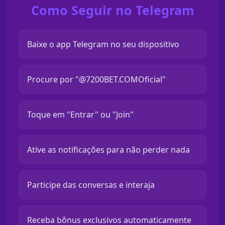
Como Seguir no Telegram
Baixe o app Telegram no seu dispositivo
Procure por "@7200BET.COMOficial"
Toque em "Entrar" ou "Join"
Ative as notificações para não perder nada
Participe das conversas e interaja
Receba bônus exclusivos automaticamente