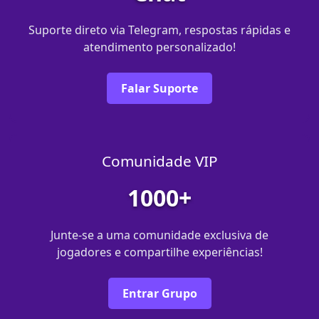
Suporte direto via Telegram, respostas rápidas e
atendimento personalizado!
Falar Suporte
Comunidade VIP
1000+
Junte-se a uma comunidade exclusiva de
jogadores e compartilhe experiências!
Entrar Grupo