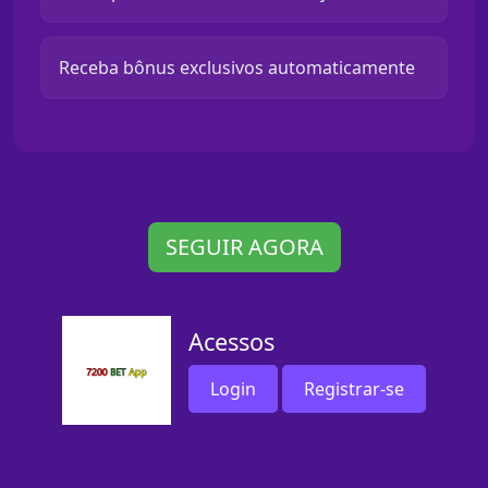
Receba bônus exclusivos automaticamente
SEGUIR AGORA
Acessos
Login
Registrar-se