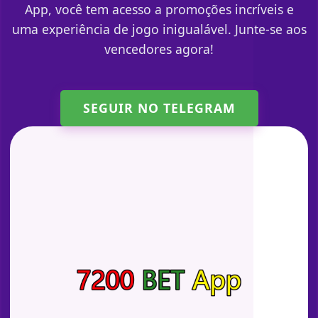
App, você tem acesso a promoções incríveis e
uma experiência de jogo inigualável. Junte-se aos
vencedores agora!
SEGUIR NO TELEGRAM