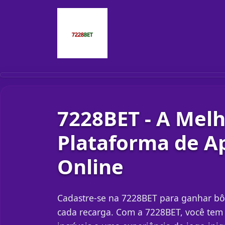
7228BET - A Mel
Plataforma de A
Online
Cadastre-se na 7228BET para ganhar bô
cada recarga. Com a 7228BET, você tem