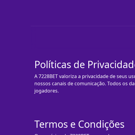
Políticas de Privacida
A 7228BET valoriza a privacidade de seus u
nossos canais de comunicação. Todos os dad
jogadores.
Termos e Condições