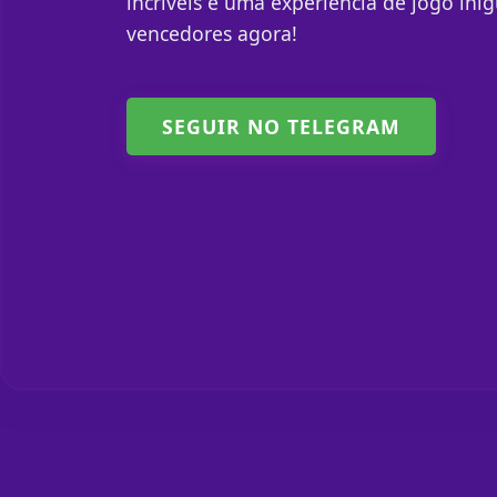
incríveis e uma experiência de jogo inig
vencedores agora!
SEGUIR NO TELEGRAM