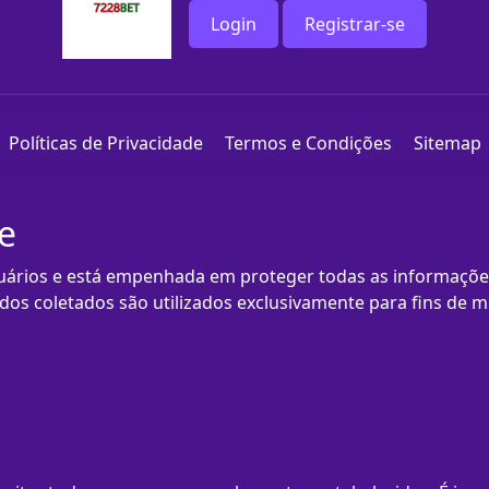
Login
Registrar-se
Políticas de Privacidade
Termos e Condições
Sitemap
de
suários e está empenhada em proteger todas as informaçõe
os coletados são utilizados exclusivamente para fins de m