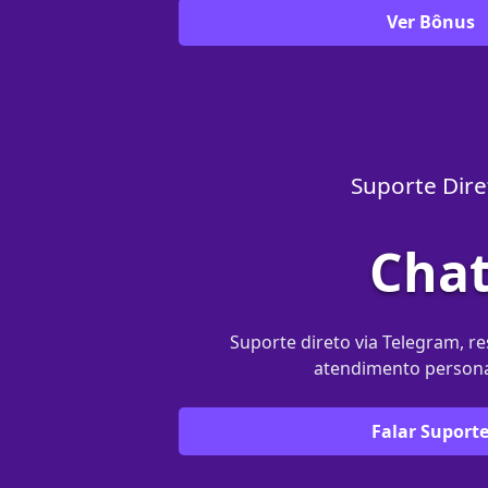
Ver Bônus
Suporte Dire
Cha
Suporte direto via Telegram, r
atendimento persona
Falar Suport