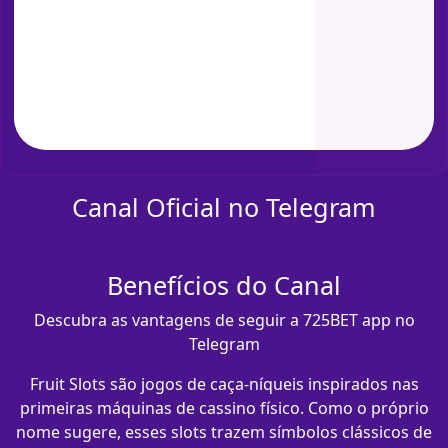
Canal Oficial no Telegram
Benefícios do Canal
Descubra as vantagens de seguir a 725BET app no
Telegram
Fruit Slots são jogos de caça-níqueis inspirados nas
primeiras máquinas de cassino físico. Como o próprio
nome sugere, esses slots trazem símbolos clássicos de