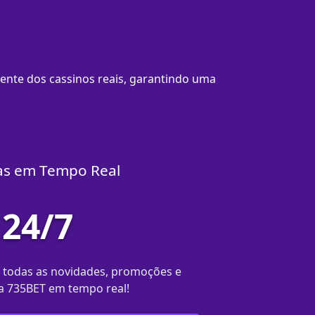
ente dos cassinos reais, garantindo uma
as em Tempo Real
24/7
e todas as novidades, promoções e
a 735BET em tempo real!