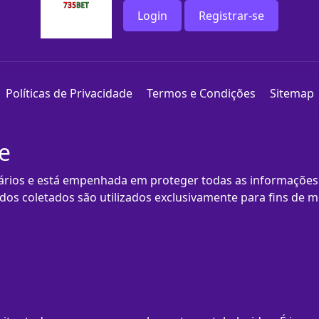
Login
Registrar-se
Políticas de Privacidade
Termos e Condições
Sitemap
de
uários e está empenhada em proteger todas as informações
os coletados são utilizados exclusivamente para fins de m