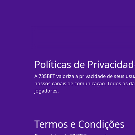
Políticas de Privacida
A 735BET valoriza a privacidade de seus us
nossos canais de comunicação. Todos os dad
jogadores.
Termos e Condições