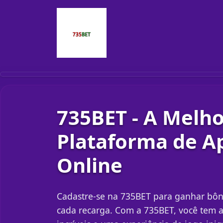
735BET - A Melh
Plataforma de A
Online
Cadastre-se na 735BET para ganhar bôn
cada recarga. Com a 735BET, você tem 