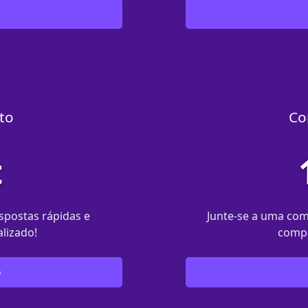
to
Co
t
espostas rápidas e
Junte-se a uma com
lizado!
compa
e