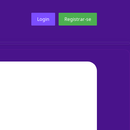
Login
Registrar-se