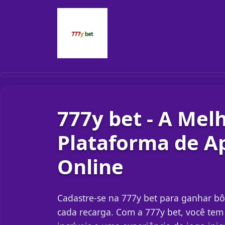
777y bet - A Mel
Plataforma de A
Online
Cadastre-se na 777y bet para ganhar b
cada recarga. Com a 777y bet, você te