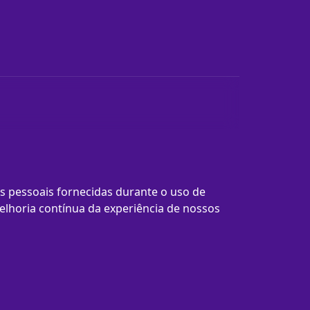
s pessoais fornecidas durante o uso de
elhoria contínua da experiência de nossos