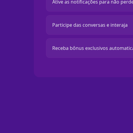
Ative as notificações para não perd
Participe das conversas e interaja
Receba bônus exclusivos automati