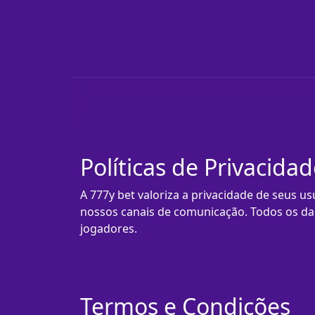
Políticas de Privacida
A 777y bet valoriza a privacidade de seus 
nossos canais de comunicação. Todos os dad
jogadores.
Termos e Condições