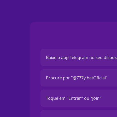
Baixe o app Telegram no seu disposi
Procure por "@777y betOficial"
Toque em "Entrar" ou "Join"