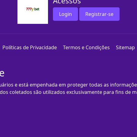
Acessos
Login
Registrar-se
Políticas de Privacidade
Termos e Condições
Sitemap
de
usuários e está empenhada em proteger todas as informaçõe
os coletados são utilizados exclusivamente para fins de m