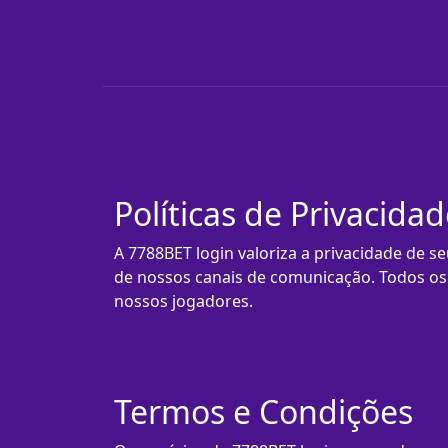
Políticas de Privacida
A 7788BET login valoriza a privacidade de 
de nossos canais de comunicação. Todos os 
nossos jogadores.
Termos e Condições