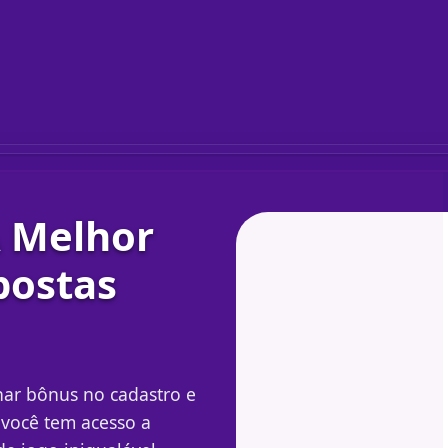
A Melhor
postas
har bônus no cadastro e
 você tem acesso a