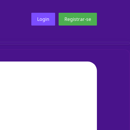
Login
Registrar-se