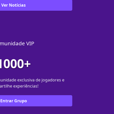
Ver Notícias
munidade VIP
1000+
unidade exclusiva de jogadores e
rtilhe experiências!
Entrar Grupo