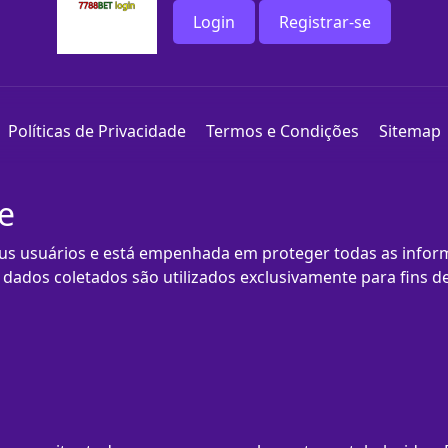
Login
Registrar-se
Políticas de Privacidade
Termos e Condições
Sitemap
de
seus usuários e está empenhada em proteger todas as info
dados coletados são utilizados exclusivamente para fins d