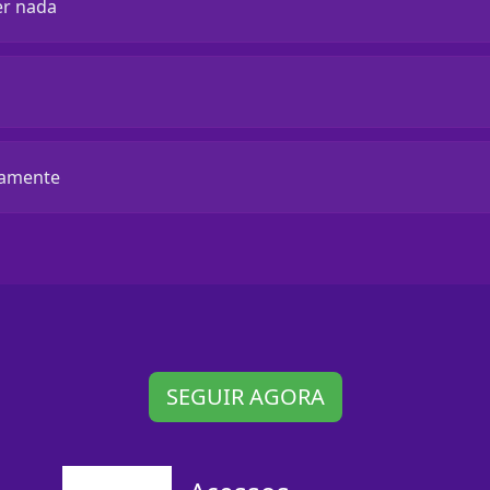
er nada
camente
SEGUIR AGORA