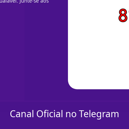
ualável. Junte-se aos
Canal Oficial no Telegram