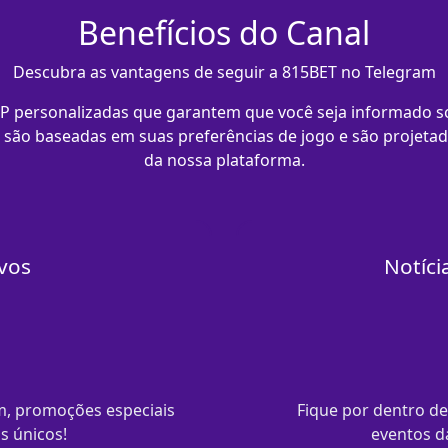
Benefícios do Canal
Descubra as vantagens de seguir a 815BET no Telegram
IP personalizadas que garantem que você seja informado s
ões são baseadas em suas preferências de jogo e são projeta
da nossa plataforma.
vos
Notíci
m, promoções especiais
Fique por dentro d
s únicos!
eventos d