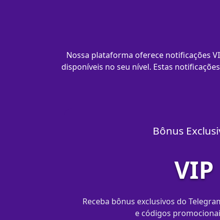
Nossa plataforma oferece notificações V
disponíveis no seu nível. Estas notificaç
Bônus Exclusi
VIP
Receba bônus exclusivos do Telegra
e códigos promocionai