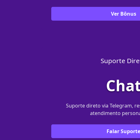
Ver Bônus
Suporte Dire
Cha
Suporte direto via Telegram, r
atendimento persona
Falar Suport