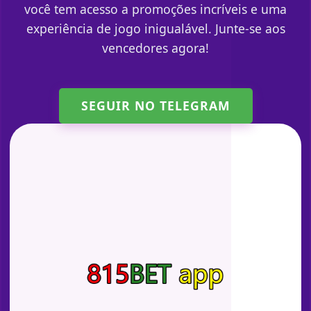
você tem acesso a promoções incríveis e uma
experiência de jogo inigualável. Junte-se aos
vencedores agora!
SEGUIR NO TELEGRAM