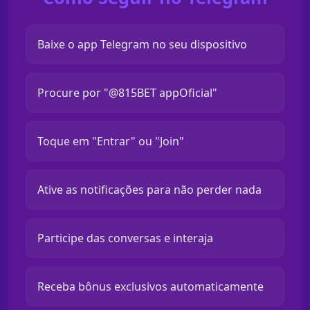
Baixe o app Telegram no seu dispositivo
Procure por "@815BET appOficial"
Toque em "Entrar" ou "Join"
Ative as notificações para não perder nada
Participe das conversas e interaja
Receba bônus exclusivos automaticamente