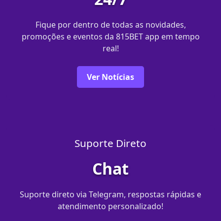
Fique por dentro de todas as novidades,
promoções e eventos da 815BET app em tempo
real!
Ver Notícias
Suporte Direto
Chat
Suporte direto via Telegram, respostas rápidas e
atendimento personalizado!