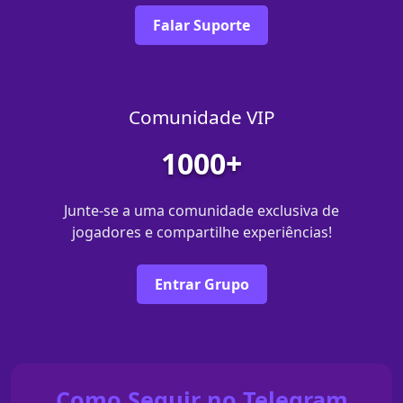
Falar Suporte
Comunidade VIP
1000+
Junte-se a uma comunidade exclusiva de
jogadores e compartilhe experiências!
Entrar Grupo
Como Seguir no Telegram