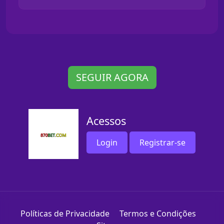
SEGUIR AGORA
Acessos
Login
Registrar-se
Políticas de Privacidade
Termos e Condições