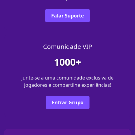
Falar Suporte
Comunidade VIP
1000+
Junte-se a uma comunidade exclusiva de
jogadores e compartilhe experiências!
Entrar Grupo