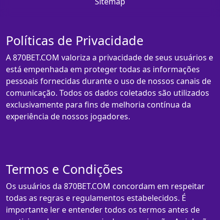
Sitemap
Políticas de Privacidade
A 870BET.COM valoriza a privacidade de seus usuários e
está empenhada em proteger todas as informações
pessoais fornecidas durante o uso de nossos canais de
comunicação. Todos os dados coletados são utilizados
exclusivamente para fins de melhoria contínua da
experiência de nossos jogadores.
Termos e Condições
Os usuários da 870BET.COM concordam em respeitar
todas as regras e regulamentos estabelecidos. É
importante ler e entender todos os termos antes de