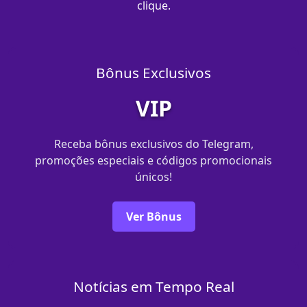
clique.
Bônus Exclusivos
VIP
Receba bônus exclusivos do Telegram,
promoções especiais e códigos promocionais
únicos!
Ver Bônus
Notícias em Tempo Real