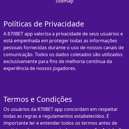
Sitemap
Políticas de Privacidade
A 870BET app valoriza a privacidade de seus usuários e
está empenhada em proteger todas as informações
pessoais fornecidas durante o uso de nossos canais de
comunicação. Todos os dados coletados são utilizados
exclusivamente para fins de melhoria contínua da
experiência de nossos jogadores.
Termos e Condições
Os usuários da 870BET app concordam em respeitar
todas as regras e regulamentos estabelecidos. É
importante ler e entender todos os termos antes de