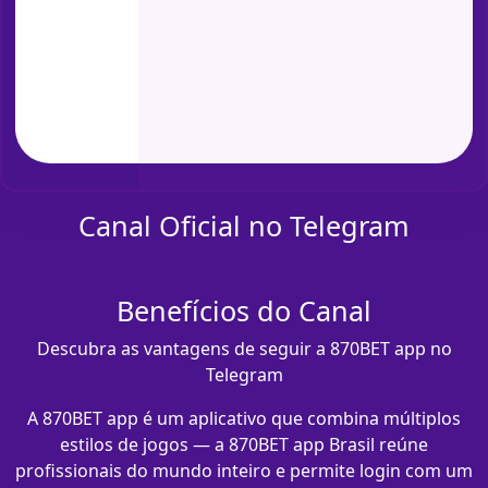
Canal Oficial no Telegram
Benefícios do Canal
Descubra as vantagens de seguir a 870BET app no
Telegram
A 870BET app é um aplicativo que combina múltiplos
estilos de jogos — a 870BET app Brasil reúne
profissionais do mundo inteiro e permite login com um