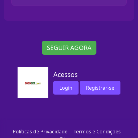
SEGUIR AGORA
Acessos
Login
Registrar-se
Políticas de Privacidade
Termos e Condições