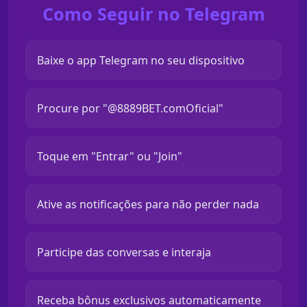
Como Seguir no Telegram
Baixe o app Telegram no seu dispositivo
Procure por "@8889BET.comOficial"
Toque em "Entrar" ou "Join"
Ative as notificações para não perder nada
Participe das conversas e interaja
Receba bônus exclusivos automaticamente