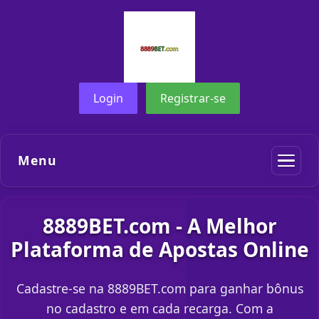
Login
Registrar-se
Menu
8889BET.com - A Melhor
Plataforma de Apostas Online
Cadastre-se na 8889BET.com para ganhar bônus
no cadastro e em cada recarga. Com a