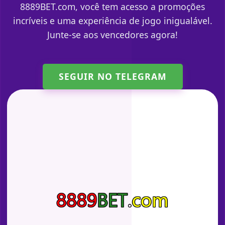
8889BET.com, você tem acesso a promoções
incríveis e uma experiência de jogo inigualável.
Junte-se aos vencedores agora!
SEGUIR NO TELEGRAM