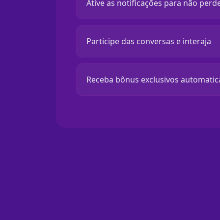
Ative as notificações para não perd
Participe das conversas e interaja
Receba bônus exclusivos automati