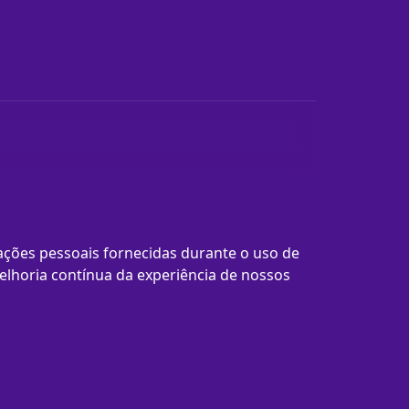
ações pessoais fornecidas durante o uso de
elhoria contínua da experiência de nossos