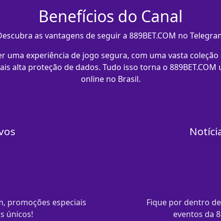
Benefícios do Canal
Descubra as vantagens de seguir a 889BET.COM no Telegra
r uma experiência de jogo segura, com uma vasta coleção
mais alta proteção de dados. Tudo isso torna o 889BET.COM
online no Brasil.
vos
Notíci
m, promoções especiais
Fique por dentro d
s únicos!
eventos da 