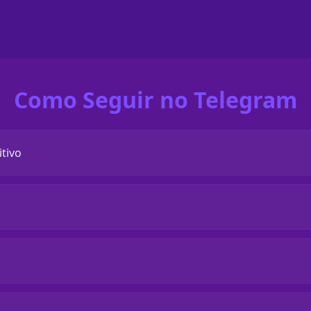
Como Seguir no Telegram
tivo