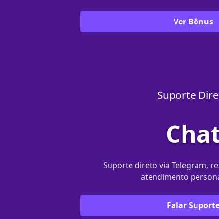
Ver Bônus
Suporte Dire
Cha
Suporte direto via Telegram, r
atendimento persona
Falar Suport