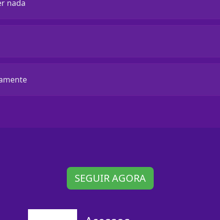
er nada
camente
SEGUIR AGORA