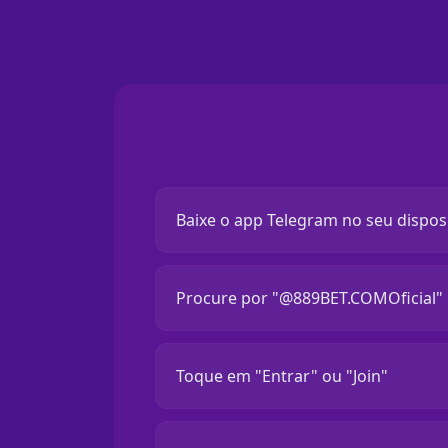
Baixe o app Telegram no seu disposi
Procure por "@889BET.COMOficial"
Toque em "Entrar" ou "Join"