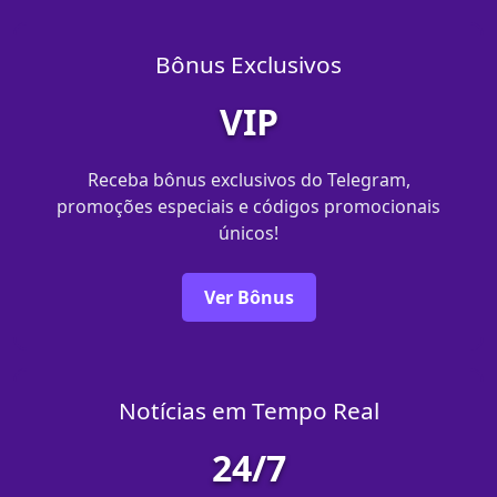
Bônus Exclusivos
VIP
Receba bônus exclusivos do Telegram,
promoções especiais e códigos promocionais
únicos!
Ver Bônus
Notícias em Tempo Real
24/7