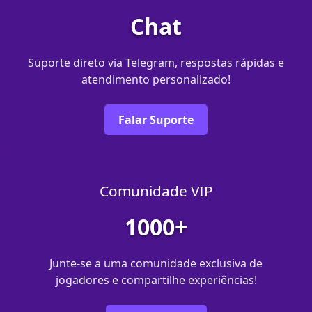
Chat
Suporte direto via Telegram, respostas rápidas e
atendimento personalizado!
Falar Suporte
Comunidade VIP
1000+
Junte-se a uma comunidade exclusiva de
jogadores e compartilhe experiências!