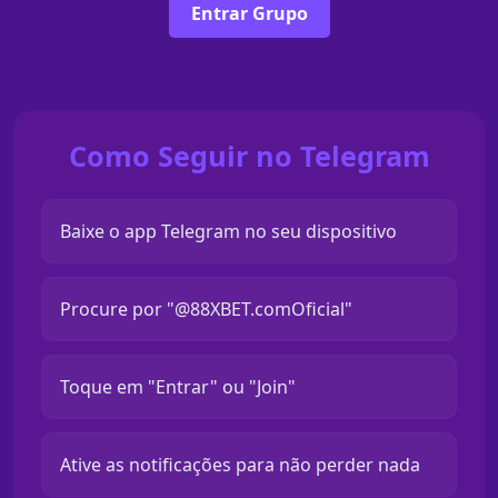
Entrar Grupo
Como Seguir no Telegram
Baixe o app Telegram no seu dispositivo
Procure por "@88XBET.comOficial"
Toque em "Entrar" ou "Join"
Ative as notificações para não perder nada