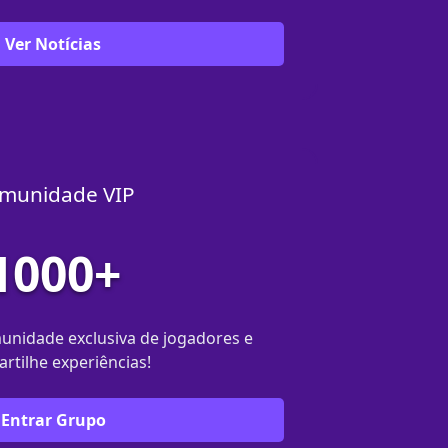
Ver Notícias
munidade VIP
1000+
unidade exclusiva de jogadores e
rtilhe experiências!
Entrar Grupo