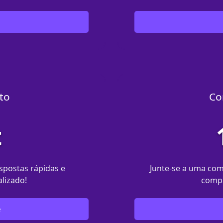
to
Co
t
espostas rápidas e
Junte-se a uma com
lizado!
compa
e