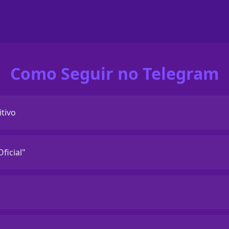
Como Seguir no Telegram
tivo
ficial"