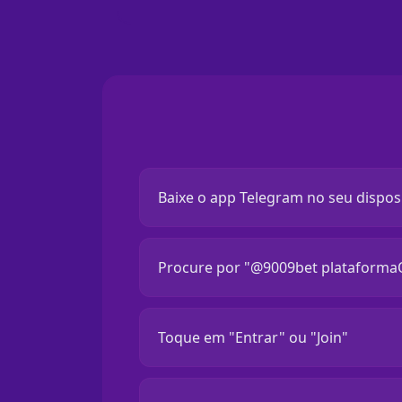
Baixe o app Telegram no seu disposi
Procure por "@9009bet plataformaO
Toque em "Entrar" ou "Join"