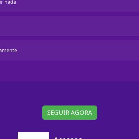
er nada
camente
SEGUIR AGORA