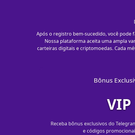
Após o registro bem-sucedido, você pode 
Nossa plataforma aceita uma ampla vari
carteiras digitais e criptomoedas. Cada m
Bônus Exclusi
VIP
Receba bônus exclusivos do Telegra
e códigos promocionai