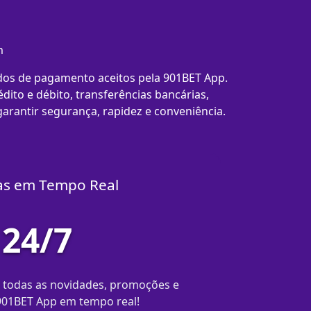
m
dos de pagamento aceitos pela 901BET App.
ito e débito, transferências bancárias,
arantir segurança, rapidez e conveniência.
as em Tempo Real
24/7
e todas as novidades, promoções e
901BET App em tempo real!