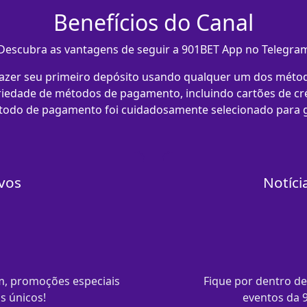
Benefícios do Canal
Descubra as vantagens de seguir a 901BET App no Telegra
fazer seu primeiro depósito usando qualquer um dos méto
edade de métodos de pagamento, incluindo cartões de créd
étodo de pagamento foi cuidadosamente selecionado para g
vos
Notíci
m, promoções especiais
Fique por dentro d
s únicos!
eventos da 