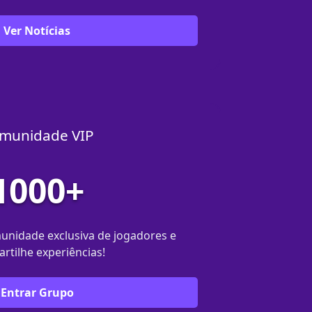
Ver Notícias
munidade VIP
1000+
unidade exclusiva de jogadores e
rtilhe experiências!
Entrar Grupo