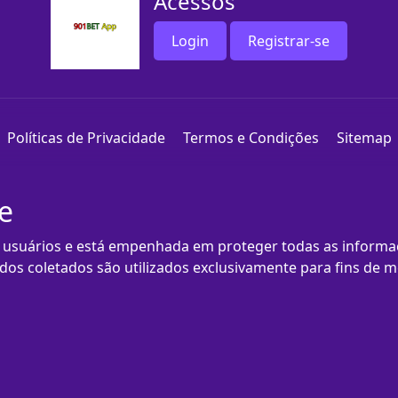
Acessos
Login
Registrar-se
Políticas de Privacidade
Termos e Condições
Sitemap
de
s usuários e está empenhada em proteger todas as informa
os coletados são utilizados exclusivamente para fins de m