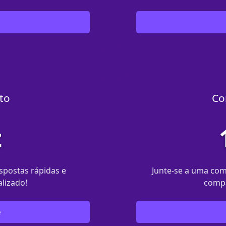
to
Co
t
espostas rápidas e
Junte-se a uma com
lizado!
compa
e