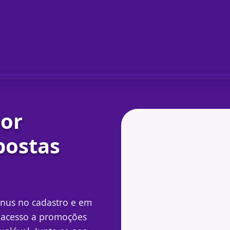
hor
postas
nus no cadastro e em
 acesso a promoções