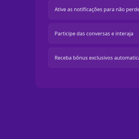
Ative as notificações para não perd
Participe das conversas e interaja
Receba bônus exclusivos automati