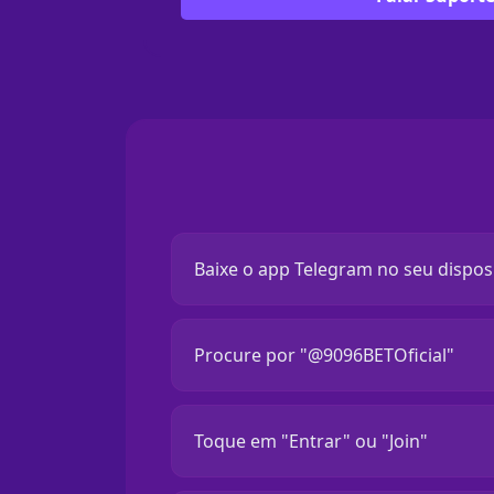
Baixe o app Telegram no seu disposi
Procure por "@9096BETOficial"
Toque em "Entrar" ou "Join"