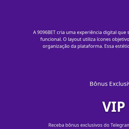
A 9096BET cria uma experiência digital qu
funcional. O layout utiliza ícones objet
organização da plataforma. Essa estéti
Bônus Exclusi
VIP
Receba bônus exclusivos do Telegra