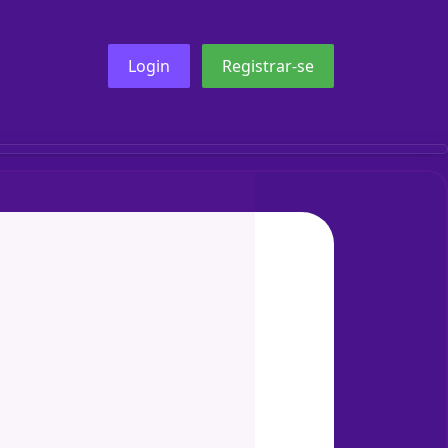
Login
Registrar-se