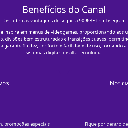
Benefícios do Canal
Descubra as vantagens de seguir a 9096BET no Telegram
e se inspira em menus de videogames, proporcionando aos 
ivos, divisões bem estruturadas e transições suaves, permi
ca garante fluidez, conforto e facilidade de uso, tornando
sistemas digitais de alta tecnologia.
vos
Notíci
m, promoções especiais
Fique por dentro d