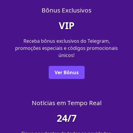
Bônus Exclusivos
VIP
Receba bônus exclusivos do Telegram,
promoções especiais e códigos promocionais
únicos!
Ver Bônus
Notícias em Tempo Real
24/7