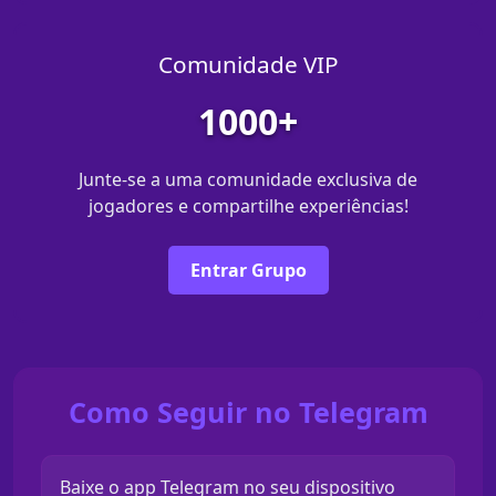
Comunidade VIP
1000+
Junte-se a uma comunidade exclusiva de
jogadores e compartilhe experiências!
Entrar Grupo
Como Seguir no Telegram
Baixe o app Telegram no seu dispositivo