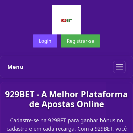
Login
Registrar-se
Menu
929BET - A Melhor Plataforma
de Apostas Online
Cadastre-se na 929BET para ganhar bônus no
cadastro e em cada recarga. Com a 929BET, você