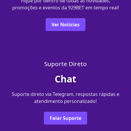
Fique por dentro de todas as novidades,
promoções e eventos da 929BET em tempo real!
Ver Notícias
Suporte Direto
Chat
Suporte direto via Telegram, respostas rápidas e
atendimento personalizado!
Falar Suporte