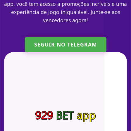
app, você tem acesso a promoções incríveis e uma
experiência de jogo inigualável. Junte-se aos
vencedores agora!
SEGUIR NO TELEGRAM