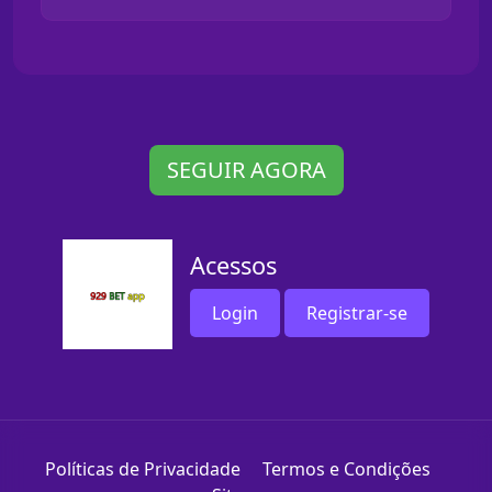
SEGUIR AGORA
Acessos
Login
Registrar-se
Políticas de Privacidade
Termos e Condições