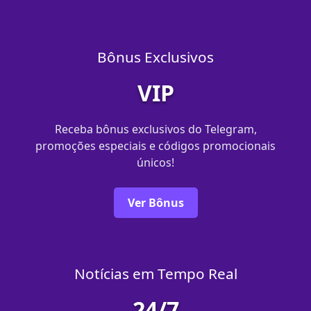
Bônus Exclusivos
VIP
Receba bônus exclusivos do Telegram,
promoções especiais e códigos promocionais
únicos!
Ver Bônus
Notícias em Tempo Real
24/7