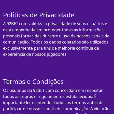
Políticas de Privacidade
A 92BET.com valoriza a privacidade de seus usuários e
está empenhada em proteger todas as informações
pessoais fornecidas durante o uso de nossos canais de
comunicação. Todos os dados coletados são utilizados
exclusivamente para fins de melhoria contínua da
experiência de nossos jogadores.
Termos e Condições
Os usuários da 92BET.com concordam em respeitar
todas as regras e regulamentos estabelecidos. É
importante ler e entender todos os termos antes de
participar de nossos canais de comunicação. A violação