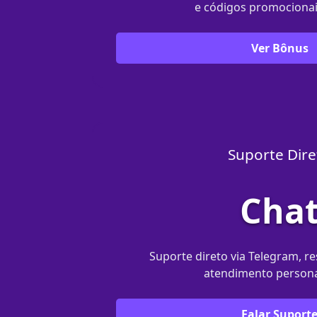
e códigos promocionai
Ver Bônus
Suporte Dire
Cha
Suporte direto via Telegram, r
atendimento persona
Falar Suport