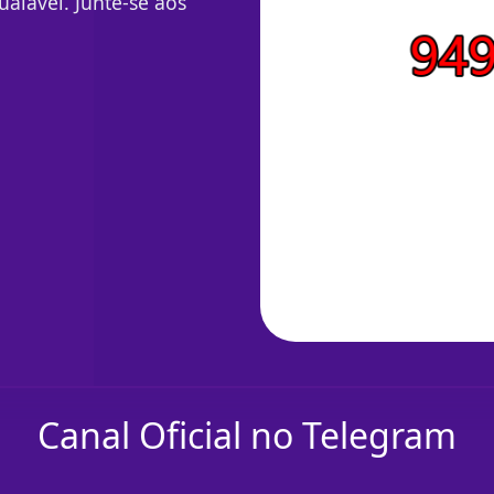
ualável. Junte-se aos
Canal Oficial no Telegram