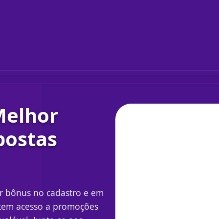
Melhor
postas
r bônus no cadastro e em
 tem acesso a promoções