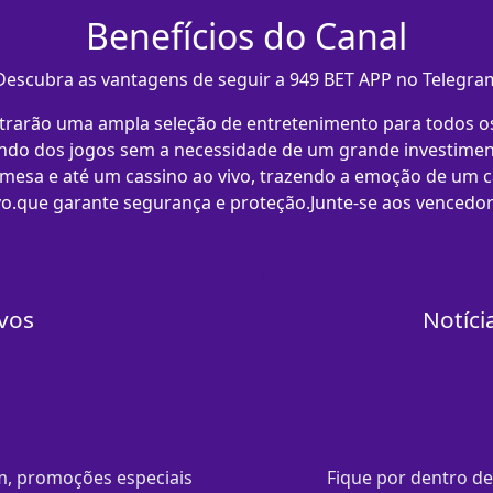
Benefícios do Canal
Descubra as vantagens de seguir a 949 BET APP no Telegra
rarão uma ampla seleção de entretenimento para todos os p
do dos jogos sem a necessidade de um grande investimento 
 mesa e até um cassino ao vivo, trazendo a emoção de um ca
vo.que garante segurança e proteção.Junte-se aos vencedo
vos
Notíci
m, promoções especiais
Fique por dentro d