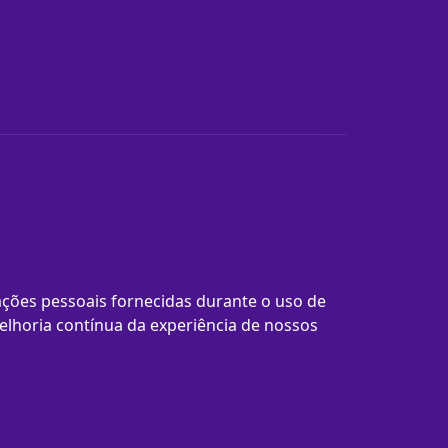
ações pessoais fornecidas durante o uso de
elhoria contínua da experiência de nossos