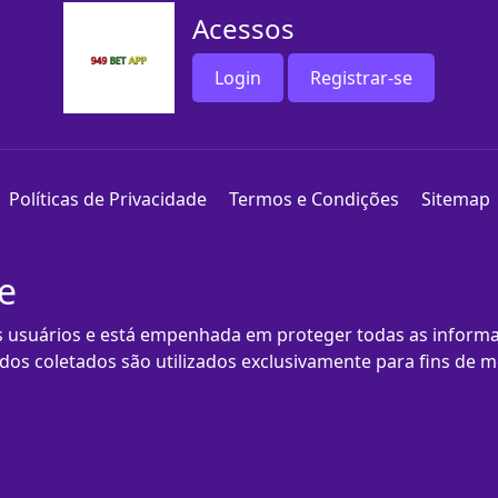
Acessos
Login
Registrar-se
Políticas de Privacidade
Termos e Condições
Sitemap
de
us usuários e está empenhada em proteger todas as inform
os coletados são utilizados exclusivamente para fins de m