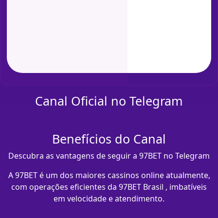
Canal Oficial no Telegram
Benefícios do Canal
Descubra as vantagens de seguir a 97BET no Telegram
A 97BET é um dos maiores cassinos online atualmente,
com operações eficientes da 97BET Brasil , imbatíveis
em velocidade e atendimento.