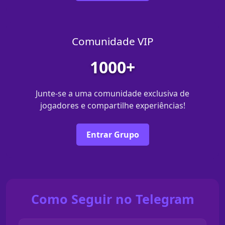
Comunidade VIP
1000+
Junte-se a uma comunidade exclusiva de
jogadores e compartilhe experiências!
Entrar Grupo
Como Seguir no Telegram