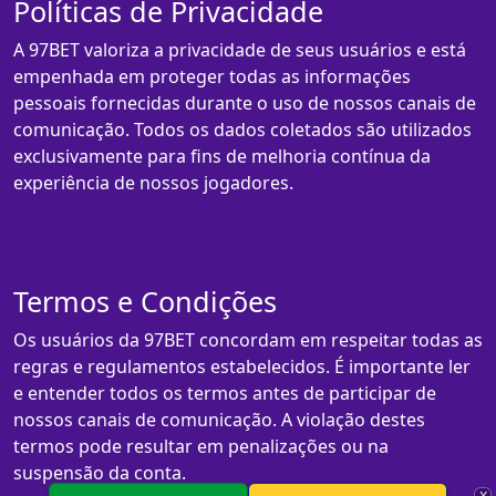
Políticas de Privacidade
A 97BET valoriza a privacidade de seus usuários e está
empenhada em proteger todas as informações
pessoais fornecidas durante o uso de nossos canais de
comunicação. Todos os dados coletados são utilizados
exclusivamente para fins de melhoria contínua da
experiência de nossos jogadores.
Termos e Condições
Os usuários da 97BET concordam em respeitar todas as
regras e regulamentos estabelecidos. É importante ler
e entender todos os termos antes de participar de
nossos canais de comunicação. A violação destes
termos pode resultar em penalizações ou na
suspensão da conta.