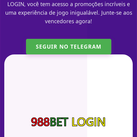
LOGIN, você tem acesso a promoções incríveis e
uma experiência de jogo inigualável. Junte-se aos
vencedores agora!
SEGUIR NO TELEGRAM