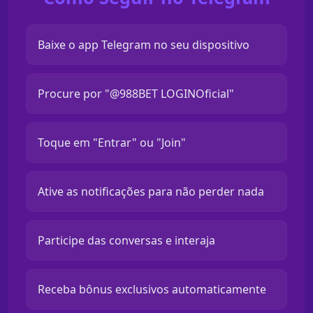
Baixe o app Telegram no seu dispositivo
Procure por "@988BET LOGINOficial"
Toque em "Entrar" ou "Join"
Ative as notificações para não perder nada
Participe das conversas e interaja
Receba bônus exclusivos automaticamente