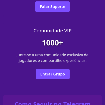
Falar Suporte
Comunidade VIP
1000+
Junte-se a uma comunidade exclusiva de
jogadores e compartilhe experiências!
Entrar Grupo
Como Seguir no Telegram