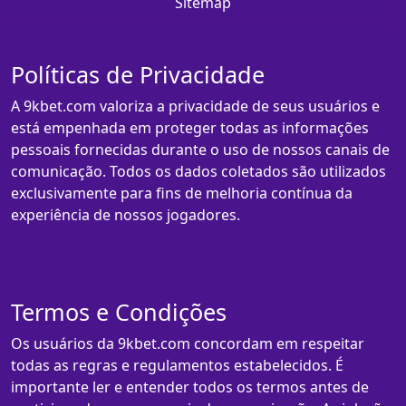
Sitemap
Políticas de Privacidade
A 9kbet.com valoriza a privacidade de seus usuários e
está empenhada em proteger todas as informações
pessoais fornecidas durante o uso de nossos canais de
comunicação. Todos os dados coletados são utilizados
exclusivamente para fins de melhoria contínua da
experiência de nossos jogadores.
Termos e Condições
Os usuários da 9kbet.com concordam em respeitar
todas as regras e regulamentos estabelecidos. É
importante ler e entender todos os termos antes de