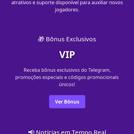
atrativos e suporte disponível para auxiliar novos
jogadores.
🎁 Bônus Exclusivos
VIP
Receba bônus exclusivos do Telegram,
promoções especiais e códigos promocionais
únicos!
Ver Bônus
📢 Notícias em Tempo Real