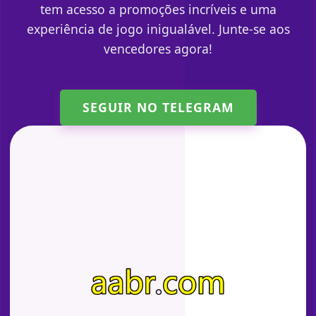
tem acesso a promoções incríveis e uma
experiência de jogo inigualável. Junte-se aos
vencedores agora!
SEGUIR NO TELEGRAM