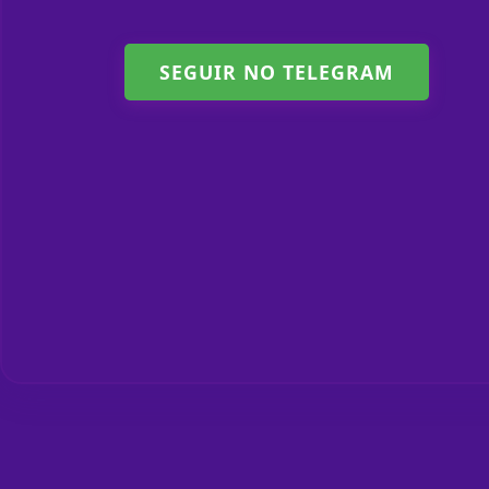
SEGUIR NO TELEGRAM