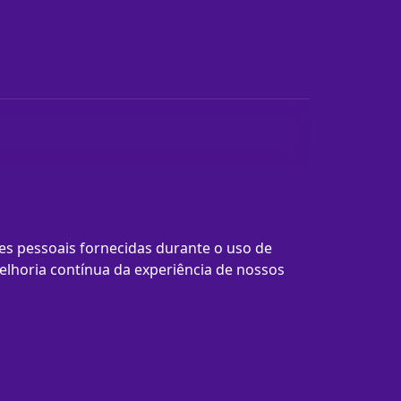
es pessoais fornecidas durante o uso de
elhoria contínua da experiência de nossos