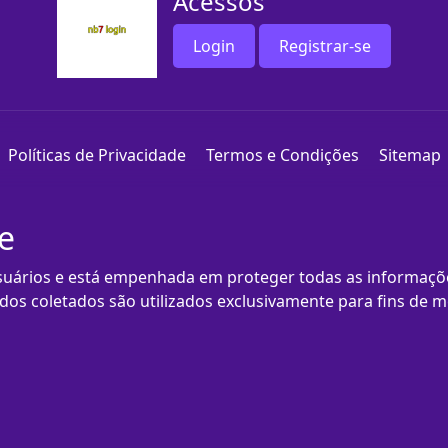
Acessos
Login
Registrar-se
Políticas de Privacidade
Termos e Condições
Sitemap
de
 usuários e está empenhada em proteger todas as informaçõ
os coletados são utilizados exclusivamente para fins de m