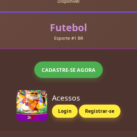
Disponível
Futebol
Esporte #1 BR
CADASTRE-SE AGORA
Acessos
Login
Registrar-se