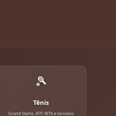
🎾
Tênis
Grand Slams, ATP, WTA e torneios