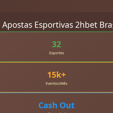
 Apostas Esportivas 2hbet Bras
32
Esportes
15k+
Eventos/Mês
Cash Out