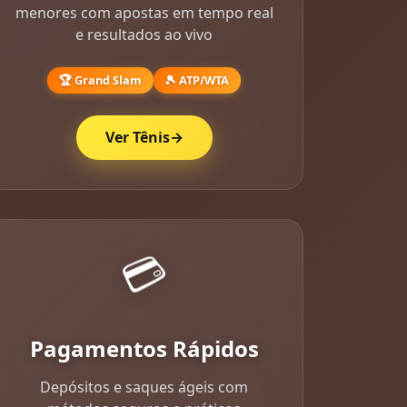
menores com apostas em tempo real
e resultados ao vivo
🏆 Grand Slam
🎾 ATP/WTA
Ver Tênis
→
💳
Pagamentos Rápidos
Depósitos e saques ágeis com