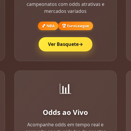
campeonatos com odds atrativas e
mercados variados
🏀 NBA
🏆 EuroLeague
Ver Basquete
→
📊
Odds ao Vivo
Acompanhe odds em tempo real e