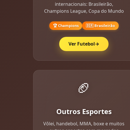
internacionais: Brasileirão,
Champions League, Copa do Mundo
🏆 Champions
🇧🇷 Brasileirão
Ver Futebol
→
🏈
Outros Esportes
Vôlei, handebol, MMA, boxe e muitos