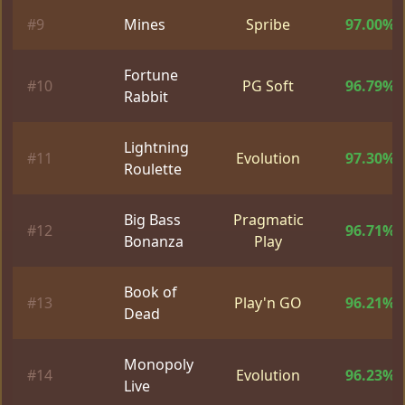
#9
Mines
Spribe
97.00%
Fortune
#10
PG Soft
96.79%
Rabbit
Lightning
#11
Evolution
97.30%
Roulette
Big Bass
Pragmatic
#12
96.71%
Bonanza
Play
Book of
#13
Play'n GO
96.21%
Dead
Monopoly
#14
Evolution
96.23%
Live