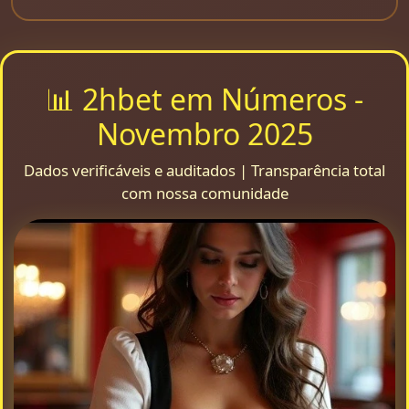
📊 2hbet em Números -
Novembro 2025
Dados verificáveis e auditados | Transparência total
com nossa comunidade