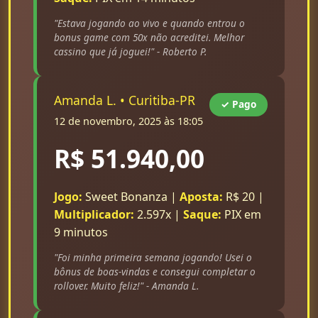
"Estava jogando ao vivo e quando entrou o
bonus game com 50x não acreditei. Melhor
cassino que já joguei!" - Roberto P.
Amanda L. • Curitiba-PR
✓ Pago
12 de novembro, 2025 às 18:05
R$ 51.940,00
Jogo:
Sweet Bonanza |
Aposta:
R$ 20 |
Multiplicador:
2.597x |
Saque:
PIX em
9 minutos
"Foi minha primeira semana jogando! Usei o
bônus de boas-vindas e consegui completar o
rollover. Muito feliz!" - Amanda L.