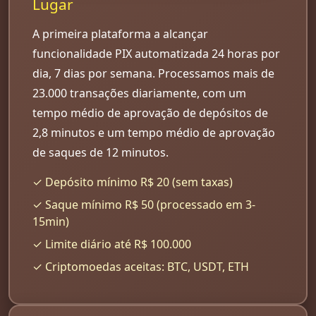
Lugar
A primeira plataforma a alcançar
funcionalidade PIX automatizada 24 horas por
dia, 7 dias por semana. Processamos mais de
23.000 transações diariamente, com um
tempo médio de aprovação de depósitos de
2,8 minutos e um tempo médio de aprovação
de saques de 12 minutos.
✓ Depósito mínimo R$ 20 (sem taxas)
✓ Saque mínimo R$ 50 (processado em 3-
15min)
✓ Limite diário até R$ 100.000
✓ Criptomoedas aceitas: BTC, USDT, ETH