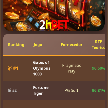
RTP
Ranking
Jogo
Fornecedor
Teórico
Gates of
Pragmatic
🥇 #1
Olympus
96.50%
Play
1000
Fortune
🥈 #2
PG Soft
96.81%
Tiger