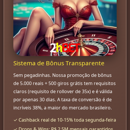
Sistema de Bônus Transparente
Sem pegadinhas. Nossa promoção de bônus
de 5.000 reais + 500 giros grátis tem requisitos
claros (requisito de rollover de 35x) e é válida
por apenas 30 dias. A taxa de conversão é de
incríveis 38%, a maior do mercado brasileiro.
✓ Cashback real de 10-15% toda segunda-feira
✓ Drops & Wins: R$ 2.5M mensais garantidos