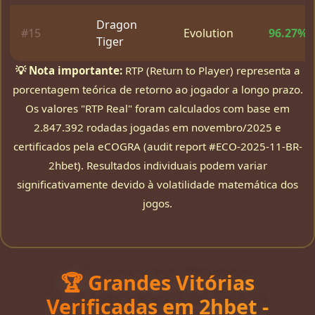
Dragon
#15
Evolution
96.27%
Tiger
💡 Nota importante:
RTP (Return to Player) representa a
porcentagem teórica de retorno ao jogador a longo prazo.
Os valores "RTP Real" foram calculados com base em
2.847.392 rodadas jogadas em novembro/2025 e
certificados pela eCOGRA (audit report #ECO-2025-11-BR-
2hbet). Resultados individuais podem variar
significativamente devido à volatilidade matemática dos
jogos.
🏆 Grandes Vitórias
Verificadas em 2hbet -