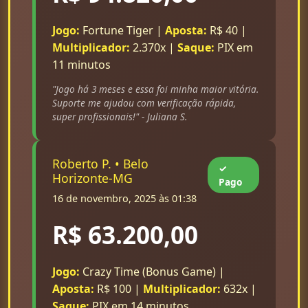
Jogo:
Fortune Tiger |
Aposta:
R$ 40 |
Multiplicador:
2.370x |
Saque:
PIX em
11 minutos
"Jogo há 3 meses e essa foi minha maior vitória.
Suporte me ajudou com verificação rápida,
super profissionais!" - Juliana S.
Roberto P. • Belo
✓
Horizonte-MG
Pago
16 de novembro, 2025 às 01:38
R$ 63.200,00
Jogo:
Crazy Time (Bonus Game) |
Aposta:
R$ 100 |
Multiplicador:
632x |
Saque:
PIX em 14 minutos