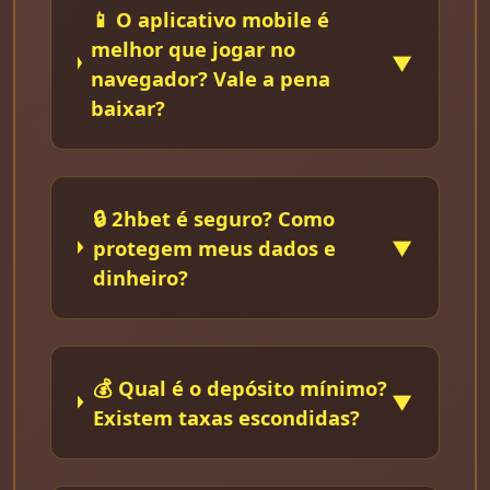
📱 O aplicativo mobile é
melhor que jogar no
▼
navegador? Vale a pena
baixar?
🔒 2hbet é seguro? Como
protegem meus dados e
▼
dinheiro?
💰 Qual é o depósito mínimo?
▼
Existem taxas escondidas?