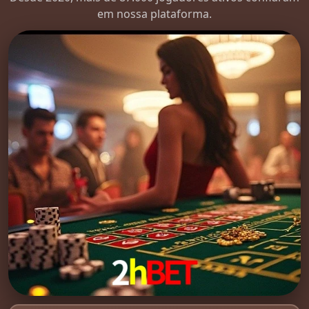
em nossa plataforma.