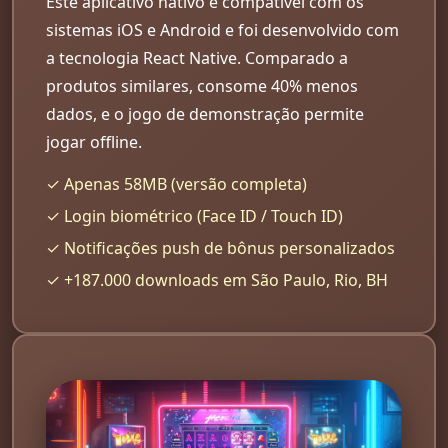
Este aplicativo nativo é compatível com os
sistemas iOS e Android e foi desenvolvido com
a tecnologia React Native. Comparado a
produtos similares, consome 40% menos
dados, e o jogo de demonstração permite
jogar offline.
✓ Apenas 58MB (versão completa)
✓ Login biométrico (Face ID / Touch ID)
✓ Notificações push de bônus personalizados
✓ +187.000 downloads em São Paulo, Rio, BH