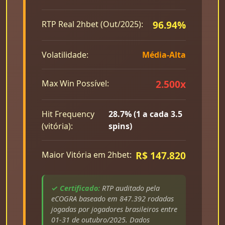
96.94%
RTP Real 2hbet (Out/2025):
Volatilidade:
Média-Alta
2.500x
Max Win Possível:
Hit Frequency
28.7% (1 a cada 3.5
(vitória):
spins)
R$ 147.820
Maior Vitória em 2hbet:
✓ Certificado:
RTP auditado pela
eCOGRA baseado em 847.392 rodadas
jogadas por jogadores brasileiros entre
01-31 de outubro/2025. Dados