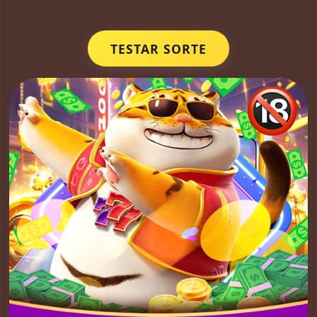
TESTAR SORTE