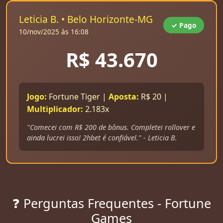
Leticia B. • Belo Horizonte-MG
✓ Pago
10/nov/2025 às 16:08
R$ 43.670
Jogo:
Fortune Tiger |
Aposta:
R$ 20 |
Multiplicador:
2.183x
"Comecei com R$ 200 de bônus. Completei rollover e
ainda lucrei isso! 2hbet é confiável." - Leticia B.
❓ Perguntas Frequentes - Fortune
Games