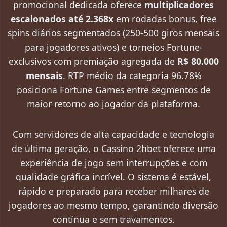
promocional dedicada oferece
multiplicadores
escalonados até 2.368x
em rodadas bonus, free
spins diários segmentados (250-500 giros mensais
para jogadores ativos) e torneios Fortune-
exclusivos com premiação agregada de
R$ 80.000
mensais
. RTP médio da categoria 96.78%
posiciona Fortune Games entre segmentos de
maior retorno ao jogador da plataforma.
Com servidores de alta capacidade e tecnologia
de última geração, o Cassino 2hbet oferece uma
experiência de jogo sem interrupções e com
qualidade gráfica incrível. O sistema é estável,
rápido e preparado para receber milhares de
jogadores ao mesmo tempo, garantindo diversão
contínua e sem travamentos.