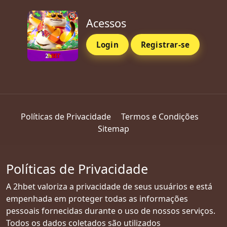
Acessos
Login
Registrar-se
Políticas de Privacidade
Termos e Condições
Sitemap
Políticas de Privacidade
A 2hbet valoriza a privacidade de seus usuários e está
empenhada em proteger todas as informações
pessoais fornecidas durante o uso de nossos serviços.
Todos os dados coletados são utilizados