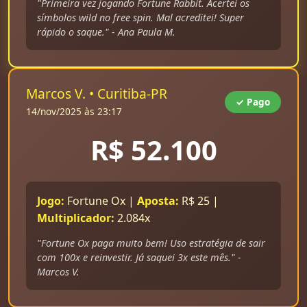
"Primeira vez jogando Fortune Rabbit. Acertei os
símbolos wild no free spin. Mal acreditei! Super
rápido o saque." - Ana Paula M.
Marcos V. • Curitiba-PR
✓ Pago
14/nov/2025 às 23:17
R$ 52.100
Jogo:
Fortune Ox |
Aposta:
R$ 25 |
Multiplicador:
2.084x
"Fortune Ox paga muito bem! Uso estratégia de sair
com 100x e reinvestir. Já saquei 3x este mês." -
Marcos V.