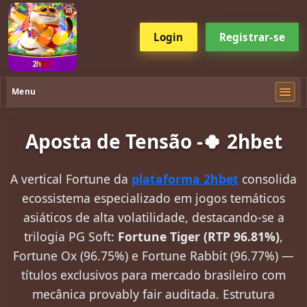
Login
Registrar-se
Menu
Aposta de Tensão -🍀 2hbet
A vertical Fortune da
plataforma 2hbet
consolida
ecossistema especializado em jogos temáticos
asiáticos de alta volatilidade, destacando-se a
trilogia PG Soft:
Fortune Tiger (RTP 96.81%)
,
Fortune Ox (96.75%) e Fortune Rabbit (96.77%) —
títulos exclusivos para mercado brasileiro com
mecânica provably fair auditada. Estrutura