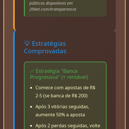
públicos disponíveis em
2hbet.com/transparencia
💡 Estratégias
Comprovadas
✅ Estratégia "Banca
Progressiva" (+ rentável)
Comece com apostas de R$
2-5 (se banca de R$ 200)
Após 3 vitórias seguidas,
aumente 50% a aposta
Após 2 perdas seguidas, volte