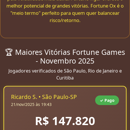
melhor potencial de grandes vitórias. Fortune Ox é o
"meio termo" perfeito para quem quer balancear
risco/retorno.
🏆 Maiores Vitórias Fortune Games
- Novembro 2025
Jogadores verificados de São Paulo, Rio de Janeiro e
Curitiba
Ricardo S. • São Paulo-SP
✓ Pago
21/nov/2025 às 19:43
R$ 147.820